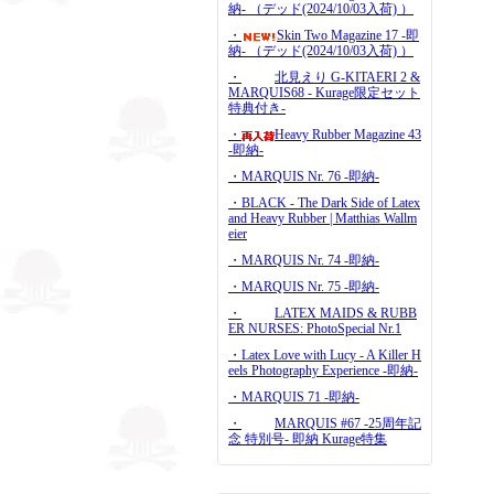
納- （デッド(2024/10/03入荷) ）
・
Skin Two Magazine 17 -即
納- （デッド(2024/10/03入荷) ）
・
北見えり G-KITAERI 2 &
MARQUIS68 - Kurage限定セット
特典付き-
・
Heavy Rubber Magazine 43
-即納-
・MARQUIS Nr. 76 -即納-
・BLACK - The Dark Side of Latex
and Heavy Rubber | Matthias Wallm
eier
・MARQUIS Nr. 74 -即納-
・MARQUIS Nr. 75 -即納-
・
LATEX MAIDS & RUBB
ER NURSES: PhotoSpecial Nr.1
・Latex Love with Lucy - A Killer H
eels Photography Experience -即納-
・MARQUIS 71 -即納-
・
MARQUIS #67 -25周年記
念 特別号- 即納 Kurage特集