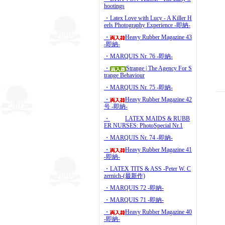
hootings
・Latex Love with Lucy - A Killer H
eels Photography Experience -即納-
・
Heavy Rubber Magazine 43
-即納-
・MARQUIS Nr. 76 -即納-
・
Strange | The Agency For S
trange Behaviour
・MARQUIS Nr. 75 -即納-
・
Heavy Rubber Magazine 42
号 -即納-
・
LATEX MAIDS & RUBB
ER NURSES: PhotoSpecial Nr.1
・MARQUIS Nr. 74 -即納-
・
Heavy Rubber Magazine 41
-即納-
・LATEX TITS & ASS -Peter W. C
zernich-(最新作)
・MARQUIS 72 -即納-
・MARQUIS 71 -即納-
・
Heavy Rubber Magazine 40
-即納-