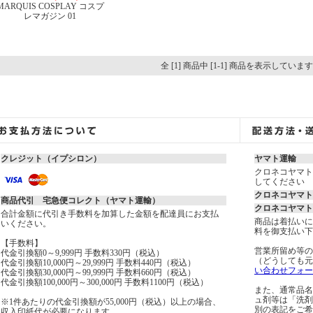
MARQUIS COSPLAY コスプ
レマガジン 01
全 [1] 商品中 [1-1] 商品を表示していま
クレジット（イプシロン）
ヤマト運輸
クロネコヤマト
してください
クロネコヤマト
商品代引 宅急便コレクト（ヤマト運輸）
クロネコヤマト
合計金額に代引き手数料を加算した金額を配達員にお支払
商品は着払いに
いください。
料を御支払い下
【手数料】
営業所留め等の
代金引換額0～9,999円 手数料330円（税込）
（どうしても元
代金引換額10,000円～29,999円 手数料440円（税込）
い合わせフォー
代金引換額30,000円～99,999円 手数料660円（税込）
代金引換額100,000円～300,000円 手数料1100円（税込）
また、通常品名
ュ剤等は「洗剤
※1件あたりの代金引換額が55,000円（税込）以上の場合、
別の表記をご希
収入印紙代が必要になります。