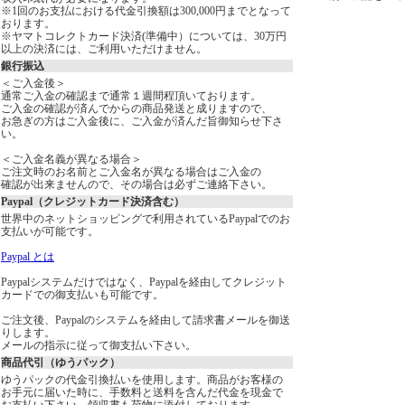
※1回のお支払における代金引換額は300,000円までとなって
おります。
※ヤマトコレクトカード決済(準備中）については、30万円
以上の決済には、ご利用いただけません。
銀行振込
＜ご入金後＞
通常ご入金の確認まで通常１週間程頂いております。
ご入金の確認が済んでからの商品発送と成りますので、
お急ぎの方はご入金後に、ご入金が済んだ旨御知らせ下さ
い。
＜ご入金名義が異なる場合＞
ご注文時のお名前とご入金名が異なる場合はご入金の
確認が出来ませんので、その場合は必ずご連絡下さい。
Paypal（クレジットカード決済含む）
世界中のネットショッピングで利用されているPaypalでのお
支払いが可能です。
Paypal とは
Paypalシステムだけではなく、Paypalを経由してクレジット
カードでの御支払いも可能です。
ご注文後、Paypalのシステムを経由して請求書メールを御送
りします。
メールの指示に従って御支払い下さい。
商品代引（ゆうパック）
ゆうパックの代金引換払いを使用します。商品がお客様の
お手元に届いた時に、手数料と送料を含んだ代金を現金で