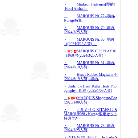
・
Masked , I advance(即納）
-Hotel Alpha In-
・
MARQUIS Nr. 77 -即納-
Kurage特集
・
MARQUIS Nr. 79 -即納-
(2024/3/25入荷)
・
MARQUIS Nr. 80 -即納-
（(2024/3/25入荷) ）
・
MARQUIS COSPLAY 01
（最新号(2024/3/25入荷) ）
・
MARQUIS Nr. 81 -即納-
(2024/6/19入荷)
・
Heavy Rubber Magazine 44
(2024/6/19入荷) -即納-
・Under the Heel | Killer Heels Phot
ography - 即納-(2025/1/09入荷)
・
MARQUIS Shopping-Bag
(2025/1/09入荷)
・
北見えり G-KITAERI 2 &
MARQUIS68 - Kurage限定セット
特典付き-
・
MARQUIS Nr. 78 -即納-
(2024/3/25入荷)
・DITA VON TEESE - The Early S