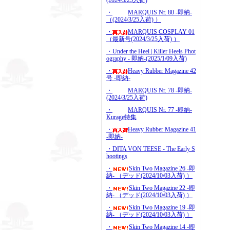
(2024/3/25入荷)
・
MARQUIS Nr. 80 -即納-
（(2024/3/25入荷) ）
・
MARQUIS COSPLAY 01
（最新号(2024/3/25入荷) ）
・Under the Heel | Killer Heels Phot
ography - 即納-(2025/1/09入荷)
・
Heavy Rubber Magazine 42
号 -即納-
・
MARQUIS Nr. 78 -即納-
(2024/3/25入荷)
・
MARQUIS Nr. 77 -即納-
Kurage特集
・
Heavy Rubber Magazine 41
-即納-
・DITA VON TEESE - The Early S
hootings
・
Skin Two Magazine 26 -即
納- （デッド(2024/10/03入荷) ）
・
Skin Two Magazine 22 -即
納- （デッド(2024/10/03入荷) ）
・
Skin Two Magazine 19 -即
納- （デッド(2024/10/03入荷) ）
・
Skin Two Magazine 14 -即