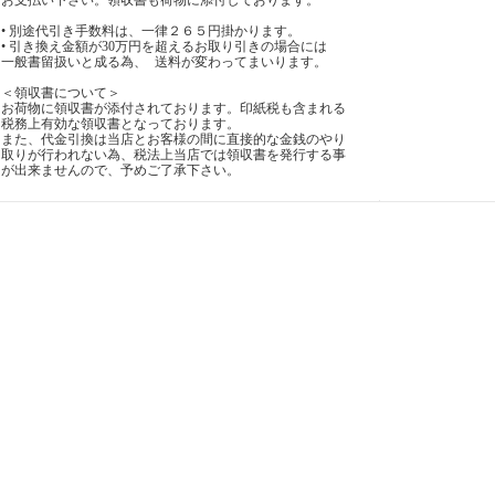
お支払い下さい。領収書も荷物に添付しております。
• 別途代引き手数料は、一律２６５円掛かります。
• 引き換え金額が30万円を超えるお取り引きの場合には
一般書留扱いと成る為、 送料が変わってまいります。
＜領収書について＞
お荷物に領収書が添付されております。印紙税も含まれる
税務上有効な領収書となっております。
また、代金引換は当店とお客様の間に直接的な金銭のやり
取りが行われない為、税法上当店では領収書を発行する事
が出来ませんので、予めご了承下さい。