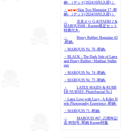
納- （デッド(2024/10/03入荷) ）
・
Skin Two Magazine 17 -即
納- （デッド(2024/10/03入荷) ）
・
北見えり G-KITAERI 2 &
MARQUIS68 - Kurage限定セット
特典付き-
・
Heavy Rubber Magazine 43
-即納-
・MARQUIS Nr. 76 -即納-
・BLACK - The Dark Side of Latex
and Heavy Rubber | Matthias Wallm
eier
・MARQUIS Nr. 74 -即納-
・MARQUIS Nr. 75 -即納-
・
LATEX MAIDS & RUBB
ER NURSES: PhotoSpecial Nr.1
・Latex Love with Lucy - A Killer H
eels Photography Experience -即納-
・MARQUIS 71 -即納-
・
MARQUIS #67 -25周年記
念 特別号- 即納 Kurage特集