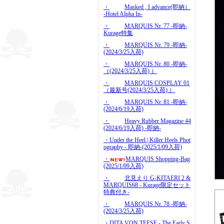
・
Masked , I advance(即納）
-Hotel Alpha In-
・
MARQUIS Nr. 77 -即納-
Kurage特集
・
MARQUIS Nr. 79 -即納-
(2024/3/25入荷)
・
MARQUIS Nr. 80 -即納-
（(2024/3/25入荷) ）
・
MARQUIS COSPLAY 01
（最新号(2024/3/25入荷) ）
・
MARQUIS Nr. 81 -即納-
(2024/6/19入荷)
・
Heavy Rubber Magazine 44
(2024/6/19入荷) -即納-
・Under the Heel | Killer Heels Phot
ography - 即納-(2025/1/09入荷)
・
MARQUIS Shopping-Bag
(2025/1/09入荷)
・
北見えり G-KITAERI 2 &
MARQUIS68 - Kurage限定セット
特典付き-
・
MARQUIS Nr. 78 -即納-
(2024/3/25入荷)
・DITA VON TEESE - The Early S