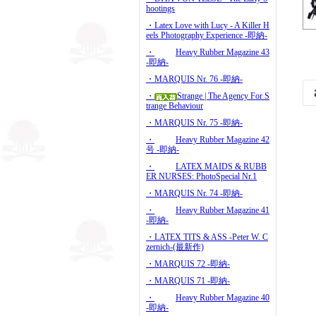
hootings
・Latex Love with Lucy - A Killer H
eels Photography Experience -即納-
・
Heavy Rubber Magazine 43
-即納-
・MARQUIS Nr. 76 -即納-
・
Strange | The Agency For S
trange Behaviour
・MARQUIS Nr. 75 -即納-
・
Heavy Rubber Magazine 42
号 -即納-
・
LATEX MAIDS & RUBB
ER NURSES: PhotoSpecial Nr.1
・MARQUIS Nr. 74 -即納-
・
Heavy Rubber Magazine 41
-即納-
・LATEX TITS & ASS -Peter W. C
zernich-(最新作)
・MARQUIS 72 -即納-
・MARQUIS 71 -即納-
・
Heavy Rubber Magazine 40
-即納-