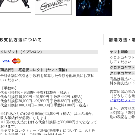
クレジット（イプシロン）
ヤマト運輸
クロネコヤマト
してください
クロネコヤマト
商品代引 宅急便コレクト（ヤマト運輸）
クロネコヤマト
合計金額に代引き手数料を加算した金額を配達員にお支払
商品は着払いに
いください。
料を御支払い下
【手数料】
営業所留め等の
代金引換額0～9,999円 手数料330円（税込）
（どうしても元
代金引換額10,000円～29,999円 手数料440円（税込）
い合わせフォー
代金引換額30,000円～99,999円 手数料660円（税込）
代金引換額100,000円～300,000円 手数料1100円（税込）
また、通常品名
ュ剤等は「洗剤
※1件あたりの代金引換額が55,000円（税込）以上の場合、
別の表記をご希
収入印紙代が必要になります。
※1回のお支払における代金引換額は300,000円までとなって
おります。
※ヤマトコレクトカード決済(準備中）については、30万円
以上の決済には、ご利用いただけません。