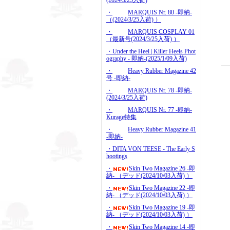
(2024/3/25入荷)
・
MARQUIS Nr. 80 -即納-
（(2024/3/25入荷) ）
・
MARQUIS COSPLAY 01
（最新号(2024/3/25入荷) ）
・Under the Heel | Killer Heels Phot
ography - 即納-(2025/1/09入荷)
・
Heavy Rubber Magazine 42
号 -即納-
・
MARQUIS Nr. 78 -即納-
(2024/3/25入荷)
・
MARQUIS Nr. 77 -即納-
Kurage特集
・
Heavy Rubber Magazine 41
-即納-
・DITA VON TEESE - The Early S
hootings
・
Skin Two Magazine 26 -即
納- （デッド(2024/10/03入荷) ）
・
Skin Two Magazine 22 -即
納- （デッド(2024/10/03入荷) ）
・
Skin Two Magazine 19 -即
納- （デッド(2024/10/03入荷) ）
・
Skin Two Magazine 14 -即