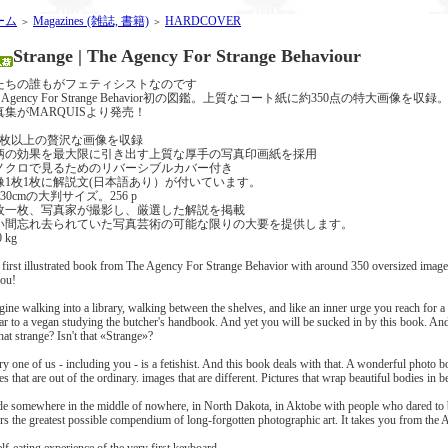
ーム
Magazines (雑誌, 書籍)
HARDCOVER
＞
＞
Strange | The Agency For Strange Behaviour
たちの誰もがフェティシストなのです
e Agency For Strange Behavior初の図鑑。上質なコート紙に約350点の特
真集がMARQUISより発売！
50枚以上の贅沢な画像を収録
柄の効果を最大限に引き出す上質な厚手の写真印画紙を採用
ノクロで見るためのリバーシブルカバー付き
像1枚1枚に解説文(日本語あり）が付いています。
×30cmの大判サイズ。256 p
枚一枚、写真家が撮影し、厳選した解説を掲載
い間忘れ去られていた写真芸術の可能な限りの大要を提供します。
0 kg
 first illustrated book from The Agency For Strange Behavior with around 350 oversized images
you!
ine walking into a library, walking between the shelves, and like an inner urge you reach for a bo
ar to a vegan studying the butcher's handbook. And yet you will be sucked in by this book. And 
that strange? Isn't that «Strange»?
ry one of us - including you - is a fetishist. And this book deals with that. A wonderful phot
es that are out of the ordinary. images that are different. Pictures that wrap beautiful bodies in be
e somewhere in the middle of nowhere, in North Dakota, in Aktobe with people who dared to be
ers the greatest possible compendium of long-forgotten photographic art. It takes you from the