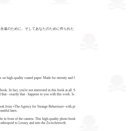
大画像を収録。永遠のために、そしてあなたのために作られた
 on high-quality coated paper. Made for eternity and f
ok. In fact, you're not interested in this book at all. S
that - exactly that - happens to you with this work. Is
o book from «The Agency for Strange Behaviour» with pi
autiful latex.
 in front of the camera. This high-quality photo book
 Anthropoid to Lesney and into the Zwischenwelt.