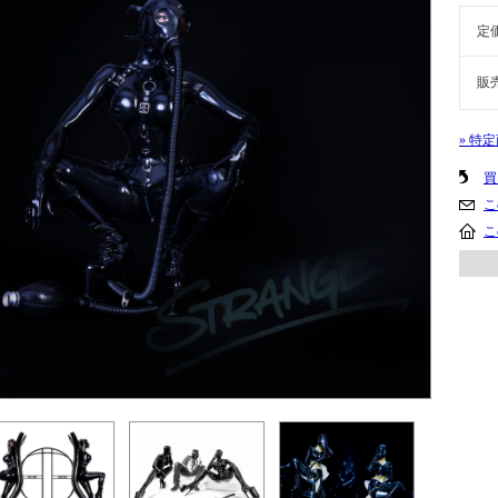
定
販
» 特
買
こ
こ