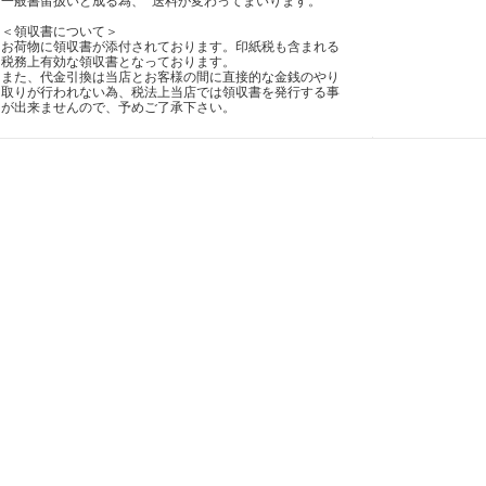
一般書留扱いと成る為、 送料が変わってまいります。
＜領収書について＞
お荷物に領収書が添付されております。印紙税も含まれる
税務上有効な領収書となっております。
また、代金引換は当店とお客様の間に直接的な金銭のやり
取りが行われない為、税法上当店では領収書を発行する事
が出来ませんので、予めご了承下さい。