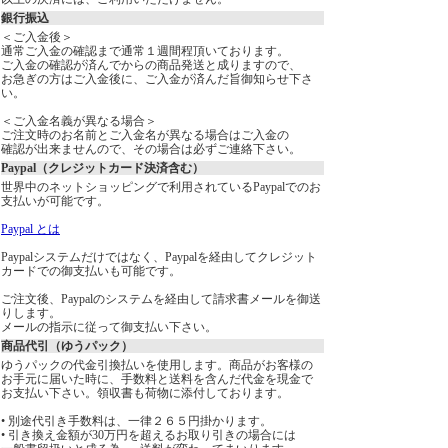
銀行振込
＜ご入金後＞
通常ご入金の確認まで通常１週間程頂いております。
ご入金の確認が済んでからの商品発送と成りますので、
お急ぎの方はご入金後に、ご入金が済んだ旨御知らせ下さ
い。
＜ご入金名義が異なる場合＞
ご注文時のお名前とご入金名が異なる場合はご入金の
確認が出来ませんので、その場合は必ずご連絡下さい。
Paypal（クレジットカード決済含む）
世界中のネットショッピングで利用されているPaypalでのお
支払いが可能です。
Paypal とは
Paypalシステムだけではなく、Paypalを経由してクレジット
カードでの御支払いも可能です。
ご注文後、Paypalのシステムを経由して請求書メールを御送
りします。
メールの指示に従って御支払い下さい。
商品代引（ゆうパック）
ゆうパックの代金引換払いを使用します。商品がお客様の
お手元に届いた時に、手数料と送料を含んだ代金を現金で
お支払い下さい。領収書も荷物に添付しております。
• 別途代引き手数料は、一律２６５円掛かります。
• 引き換え金額が30万円を超えるお取り引きの場合には