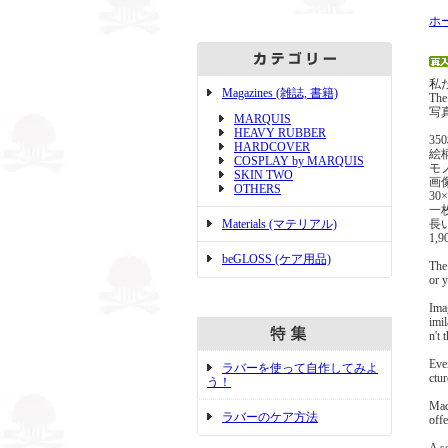
ホ
私
Magazines (雑誌, 書籍)
Th
写
MARQUIS
HEAVY RUBBER
3
HARDCOVER
絵
COSPLAY by MARQUIS
モ
SKIN TWO
画
OTHERS
30
一
Materials (マテリアル)
長
1,9
beGLOSS (ケア用品)
The
or 
Imag
imil
n't 
Eve
ラバーを使って自作してみよ
ctur
う！
Mad
ラバーのケア方法
off