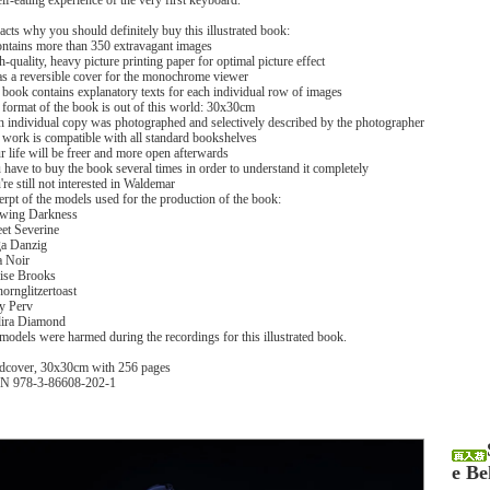
lf-eating experience of the very first keyboard.
acts why you should definitely buy this illustrated book:
contains more than 350 extravagant images
-quality, heavy picture printing paper for optimal picture effect
has a reversible cover for the monochrome viewer
 book contains explanatory texts for each individual row of images
 format of the book is out of this world: 30x30cm
h individual copy was photographed and selectively described by the photographer
 work is compatible with all standard bookshelves
 life will be freer and more open afterwards
have to buy the book several times in order to understand it completely
re still not interested in Waldemar
erpt of the models used for the production of the book:
wing Darkness
et Severine
a Danzig
a Noir
ise Brooks
ornglitzertoast
y Perv
ira Diamond
models were harmed during the recordings for this illustrated book.
dcover, 30x30cm with 256 pages
N 978-3-86608-202-1
e Be