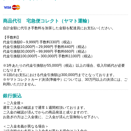
商品代引 宅急便コレクト（ヤマト運輸）
合計金額に代引き手数料を加算した金額を配達員にお支払いください。
【手数料】
代金引換額0～9,999円 手数料330円（税込）
代金引換額10,000円～29,999円 手数料440円（税込）
代金引換額30,000円～99,999円 手数料660円（税込）
代金引換額100,000円～300,000円 手数料1100円（税込）
※1件あたりの代金引換額が55,000円（税込）以上の場合、収入印紙代が必要
になります。
※1回のお支払における代金引換額は300,000円までとなっております。
※ヤマトコレクトカード決済(準備中）については、30万円以上の決済には、ご
利用いただけません。
銀行振込
＜ご入金後＞
通常ご入金の確認まで通常１週間程頂いております。
ご入金の確認が済んでからの商品発送と成りますので、
お急ぎの方はご入金後に、ご入金が済んだ旨御知らせ下さい。
＜ご入金名義が異なる場合＞
ご注文時のお名前とご入金名が異なる場合はご入金の