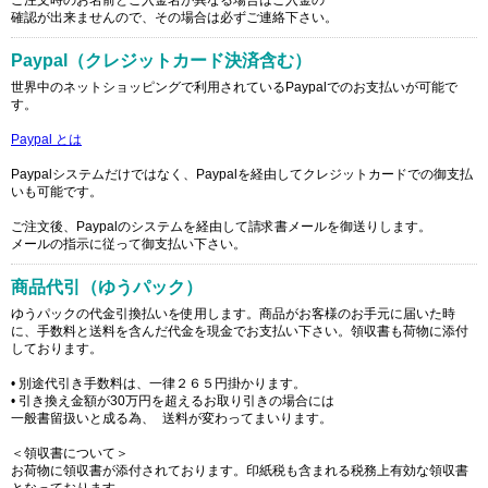
確認が出来ませんので、その場合は必ずご連絡下さい。
Paypal（クレジットカード決済含む）
世界中のネットショッピングで利用されているPaypalでのお支払いが可能で
す。
Paypal とは
Paypalシステムだけではなく、Paypalを経由してクレジットカードでの御支払
いも可能です。
ご注文後、Paypalのシステムを経由して請求書メールを御送りします。
メールの指示に従って御支払い下さい。
商品代引（ゆうパック）
ゆうパックの代金引換払いを使用します。商品がお客様のお手元に届いた時
に、手数料と送料を含んだ代金を現金でお支払い下さい。領収書も荷物に添付
しております。
• 別途代引き手数料は、一律２６５円掛かります。
• 引き換え金額が30万円を超えるお取り引きの場合には
一般書留扱いと成る為、 送料が変わってまいります。
＜領収書について＞
お荷物に領収書が添付されております。印紙税も含まれる税務上有効な領収書
となっております。