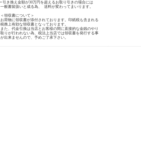
• 引き換え金額が30万円を超えるお取り引きの場合には
一般書留扱いと成る為、 送料が変わってまいります。
＜領収書について＞
お荷物に領収書が添付されております。印紙税も含まれる
税務上有効な領収書となっております。
また、代金引換は当店とお客様の間に直接的な金銭のやり
取りが行われない為、税法上当店では領収書を発行する事
が出来ませんので、予めご了承下さい。