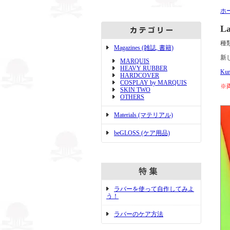
ホ
La
種
Magazines (雑誌, 書籍)
新し
MARQUIS
HEAVY RUBBER
Kur
HARDCOVER
COSPLAY by MARQUIS
※
SKIN TWO
OTHERS
Materials (マテリアル)
beGLOSS (ケア用品)
ラバーを使って自作してみよ
う！
ラバーのケア方法