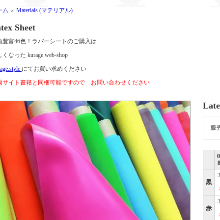
ーム
Materials (マテリアル)
＞
tex Sheet
類豊富46色！ラバーシートのご購入は
くなった kurage web-shop
age.style
にてお買い求めください
両サイト書籍と同梱可能ですので お問い合わせください
Late
販
黒
赤