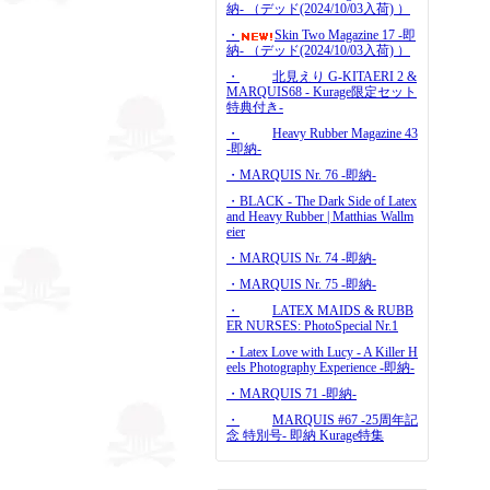
納- （デッド(2024/10/03入荷) ）
・
Skin Two Magazine 17 -即
納- （デッド(2024/10/03入荷) ）
・
北見えり G-KITAERI 2 &
MARQUIS68 - Kurage限定セット
特典付き-
・
Heavy Rubber Magazine 43
-即納-
・MARQUIS Nr. 76 -即納-
・BLACK - The Dark Side of Latex
and Heavy Rubber | Matthias Wallm
eier
・MARQUIS Nr. 74 -即納-
・MARQUIS Nr. 75 -即納-
・
LATEX MAIDS & RUBB
ER NURSES: PhotoSpecial Nr.1
・Latex Love with Lucy - A Killer H
eels Photography Experience -即納-
・MARQUIS 71 -即納-
・
MARQUIS #67 -25周年記
念 特別号- 即納 Kurage特集