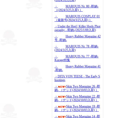
(2024/3/25入荷)
・
MARQUIS Nr. 80 -即納-
（(2024/3/25入荷) ）
・
MARQUIS COSPLAY 01
（最新号(2024/3/25入荷) ）
・Under the Heel | Killer Heels Phot
ography - 即納-(2025/1/09入荷)
・
Heavy Rubber Magazine 42
号 -即納-
・
MARQUIS Nr. 78 -即納-
(2024/3/25入荷)
・
MARQUIS Nr. 77 -即納-
Kurage特集
・
Heavy Rubber Magazine 41
-即納-
・DITA VON TEESE - The Early S
hootings
・
Skin Two Magazine 26 -即
納- （デッド(2024/10/03入荷) ）
・
Skin Two Magazine 22 -即
納- （デッド(2024/10/03入荷) ）
・
Skin Two Magazine 19 -即
納- （デッド(2024/10/03入荷) ）
・
Skin Two Magazine 14 -即