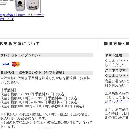
rage 接着剤 100ml クリーナー
0ml SET
クレジット（イプシロン）
ヤマト運輸
クロネコヤマト
してください
クロネコヤマト
商品代引 宅急便コレクト（ヤマト運輸）
クロネコヤマト
合計金額に代引き手数料を加算した金額を配達員にお支払
商品は着払いに
いください。
料を御支払い下
【手数料】
営業所留め等の
代金引換額0～9,999円 手数料330円（税込）
（どうしても元
代金引換額10,000円～29,999円 手数料440円（税込）
い合わせフォー
代金引換額30,000円～99,999円 手数料660円（税込）
代金引換額100,000円～300,000円 手数料1100円（税込）
また、通常品名
ュ剤等は「洗剤
※1件あたりの代金引換額が55,000円（税込）以上の場合、
別の表記をご希
収入印紙代が必要になります。
※1回のお支払における代金引換額は300,000円までとなって
おります。