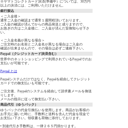
※ヤマトコレクトカード決済(準備中）については、30万円
以上の決済には、ご利用いただけません。
銀行振込
＜ご入金後＞
通常ご入金の確認まで通常１週間程頂いております。
ご入金の確認が済んでからの商品発送と成りますので、
お急ぎの方はご入金後に、ご入金が済んだ旨御知らせ下さ
い。
＜ご入金名義が異なる場合＞
ご注文時のお名前とご入金名が異なる場合はご入金の
確認が出来ませんので、その場合は必ずご連絡下さい。
Paypal（クレジットカード決済含む）
世界中のネットショッピングで利用されているPaypalでのお
支払いが可能です。
Paypal とは
Paypalシステムだけではなく、Paypalを経由してクレジット
カードでの御支払いも可能です。
ご注文後、Paypalのシステムを経由して請求書メールを御送
りします。
メールの指示に従って御支払い下さい。
商品代引（ゆうパック）
ゆうパックの代金引換払いを使用します。商品がお客様の
お手元に届いた時に、手数料と送料を含んだ代金を現金で
お支払い下さい。領収書も荷物に添付しております。
• 別途代引き手数料は、一律２６５円掛かります。