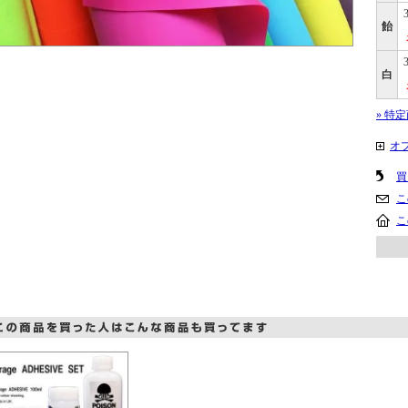
飴
白
» 特
オ
買
こ
こ