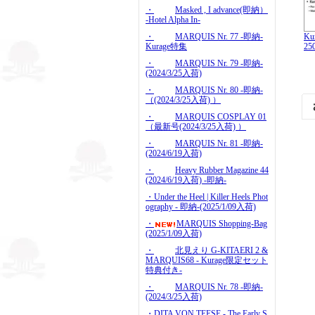
・
Masked , I advance(即納）
-Hotel Alpha In-
Ku
・
MARQUIS Nr. 77 -即納-
25
Kurage特集
・
MARQUIS Nr. 79 -即納-
(2024/3/25入荷)
・
MARQUIS Nr. 80 -即納-
（(2024/3/25入荷) ）
・
MARQUIS COSPLAY 01
（最新号(2024/3/25入荷) ）
・
MARQUIS Nr. 81 -即納-
(2024/6/19入荷)
・
Heavy Rubber Magazine 44
(2024/6/19入荷) -即納-
・Under the Heel | Killer Heels Phot
ography - 即納-(2025/1/09入荷)
・
MARQUIS Shopping-Bag
(2025/1/09入荷)
・
北見えり G-KITAERI 2 &
MARQUIS68 - Kurage限定セット
特典付き-
・
MARQUIS Nr. 78 -即納-
(2024/3/25入荷)
・DITA VON TEESE - The Early S