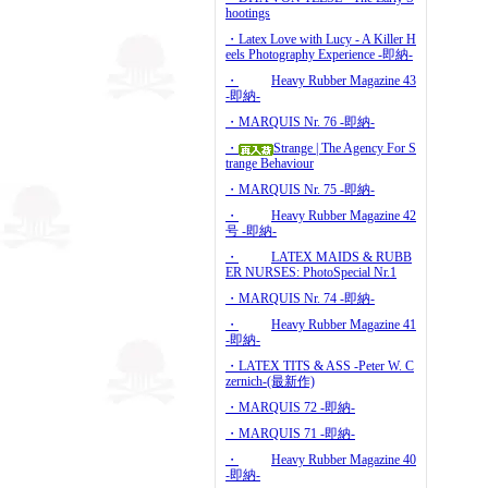
hootings
・Latex Love with Lucy - A Killer H
eels Photography Experience -即納-
・
Heavy Rubber Magazine 43
-即納-
・MARQUIS Nr. 76 -即納-
・
Strange | The Agency For S
trange Behaviour
・MARQUIS Nr. 75 -即納-
・
Heavy Rubber Magazine 42
号 -即納-
・
LATEX MAIDS & RUBB
ER NURSES: PhotoSpecial Nr.1
・MARQUIS Nr. 74 -即納-
・
Heavy Rubber Magazine 41
-即納-
・LATEX TITS & ASS -Peter W. C
zernich-(最新作)
・MARQUIS 72 -即納-
・MARQUIS 71 -即納-
・
Heavy Rubber Magazine 40
-即納-